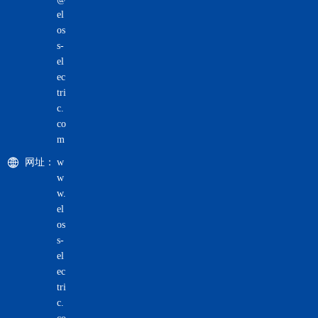
el
os
s-
el
ec
tri
c.
co
m
网址：
w
w
w.
el
os
s-
el
ec
tri
c.