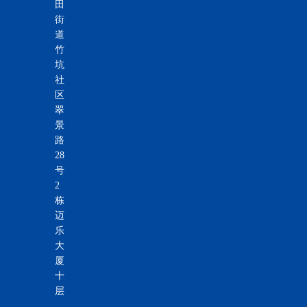
田
街
道
竹
坑
社
区
翠
景
路
28
号
2
栋
迈
乐
大
厦
十
层