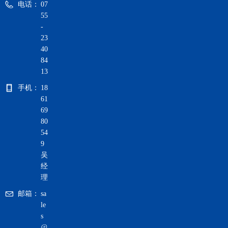
电话：
07
55
-
23
40
84
13
手机：
18
61
69
80
54
9
吴
经
理
邮箱：
sa
le
s
@