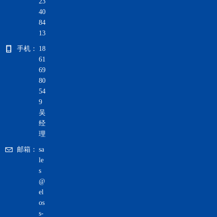
23
40
84
13
手机：
18
61
69
80
54
9
吴
经
理
邮箱：
sa
le
s
@
el
os
s-