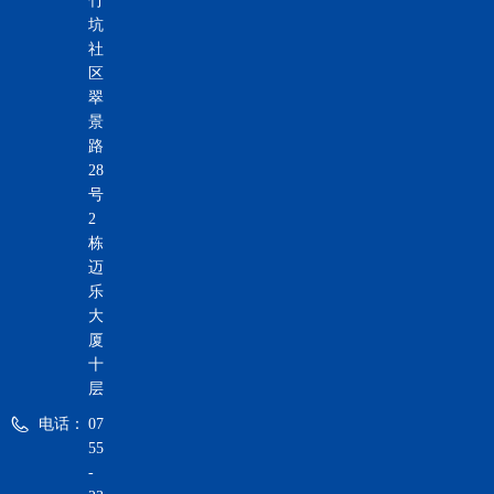
竹
坑
社
区
翠
景
路
28
号
2
栋
迈
乐
大
厦
十
层
电话：
07
55
-