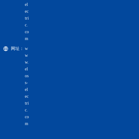
el
ec
tri
c.
co
m
网址：
w
w
w.
el
os
s-
el
ec
tri
c.
co
m