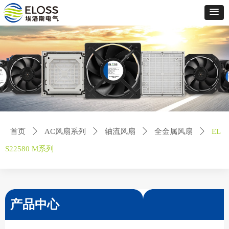
首页
ꄲ
AC风扇系列
ꄲ
轴流风扇
ꄲ
全金属风扇
ꄲ
EL
S22580 M系列
产品中心