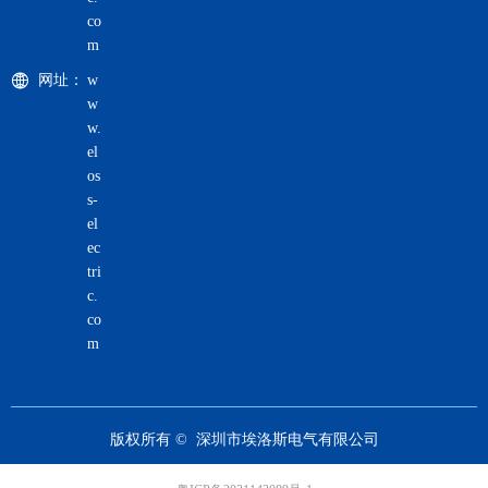
co
m
网址：
w
w
w.
el
os
s-
el
ec
tri
c.
co
m
版权所有 © 
深圳市埃洛斯电气有限公司