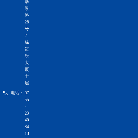
翠
景
路
28
号
2
栋
迈
乐
大
厦
十
层
电话：
07
55
-
23
40
84
13