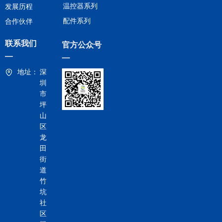
温控器系列
发展历程
配件系列
合作伙伴
联系我们
官方公众号
—
—
地址：
深
圳
市
坪
山
区
龙
田
街
道
竹
坑
社
区