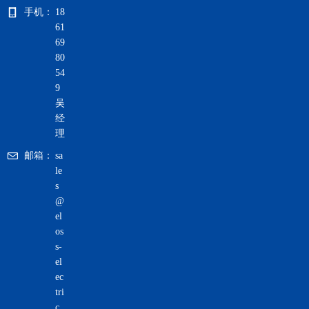
手机：
18
61
69
80
54
9
吴
经
理
邮箱：
sa
le
s
@
el
os
s-
el
ec
tri
c.