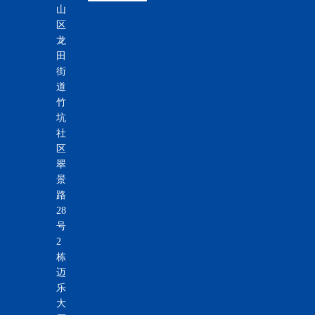
山
区
龙
田
街
道
竹
坑
社
区
翠
景
路
28
号
2
栋
迈
乐
大