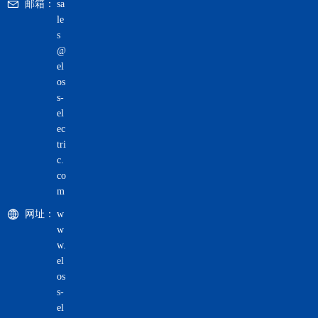
邮箱：
sa
le
s
@
el
os
s-
el
ec
tri
c.
co
m
网址：
w
w
w.
el
os
s-
el