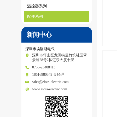
发展历程 ▶
温控器系列
合作伙伴 ▶
配件系列
新闻中心
深圳市埃洛斯电气
深圳市坪山区龙田街道竹坑社区翠
景路28号2栋迈乐大厦十层
0755-23408413
18616980549 吴经理
sales@eloss-electric.com
www.eloss-electric.com