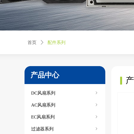
配件系列
首页
ꄲ
产品中心
▎
产
企业简介 ▶
DC风扇系列
ꁇ
企业优势 ▶
AC风扇系列
ꁇ
企业环境 ▶
EC风扇系列
ꁇ
企业荣誉 ▶
过滤器系列
ꁇ